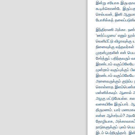
இன்று சரியாக இருபதாவத
கூடிக்கொண்டே இருப்பத
செல்பவன், இனி ஆறும
யோசிக்கத் தலைப்படுகின்
இந்திராணி அக்கா. நண
‘ஊர்ப்பழமை’ எனும் நூல்
வெளியீட்டு விழாவுக்க
நினைவுக்கு வந்தவர்கள்
முதன்முதலின் என் பெயர
சேர்த்துப் பதிந்தவரும
இரண்டாம் வகுப்பிலேயே
மூன்றாம் வகுப்புக்குப் 
இரண்டாம் வகுப்பிலேயே எ
அனைவருக்கும் குடும்ப
கொள்ளாத இளம்பெண்கள் இ
மன்னிக்கவும். ஆனால் 
அழகு மட்டுமேயல்ல. கலக
வகையிலே இருப்பார். ஆறா
திருமணம். யார் மணமகள்
என்ன ஆச்சர்யம்? அவரே 
தோழியாக, அக்காவாகப் ப
நாடுகளுக்குப் புலம் பெய
இடம் பெற்றிருந்தார். இ