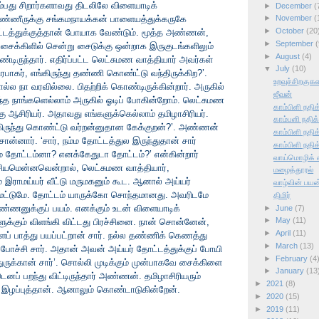
ம்பது சிறார்களாவது திடலிலே விளையாடிக்
►
December
(
தண்ணீருக்கு சங்கமநாயக்கன் பாளையத்துக்கருகே
►
November
(
►
October
(20
ட்டத்துக்குத்தான் போயாக வேண்டும். மூத்த அண்ணன்,
►
September
(
. சைக்கிளில் சென்று சைடுக்கு ஒன்றாக இருகுடங்களிலும்
►
August
(4)
ிருந்தார். எதிர்ப்பட்ட லெட்சுமண வாத்தியார் அவர்கள்
▼
July
(10)
பாகர், எங்கிருந்து தண்ணி கொண்ட்டு வந்திருக்கிற?’.
உறவுச்சிறகுகள
ல நா வரவில்லை. பிதற்றிக் கொண்டிருக்கின்றார். அருகில்
ஜீவன்
்த நாங்களெல்லாம் அருகில் ஓடிப் போகின்றோம். லெட்சுமண
காம்பிளி நதி
 ஆசிரியர். அதாவது எங்களுக்கெல்லாம் தமிழாசிரியர்.
காம்பளி நதிக
ருந்து கொண்ட்டு வர்றன்னுதான கேக்குறன்?’. அண்ணன்
காம்பிளி நதிக
்னார். ‘சார், நம்ம தோட்டத்துல இருந்துதான் சார்
காம்பிளி நதி
்ம தோட்டம்னா? எனக்கேதுடா தோட்டம்?’ என்கின்றார்
வாய்மொழிக்
ிசியமென்னவென்றால், லெட்சுமண வாத்தியார்,
மழைத்தூரல்
இராமய்யர் வீட்டு மருமகனும் கூட. ஆனால் அய்யர்
வாழ்வின் பயன
 மட்டுமே. தோட்டம் யாருக்கோ சொந்தமானது. அவரிடமே
திமிர்
ண்ணனுக்குப் பயம். எனக்கும் உடன் விளையாடிக்
►
June
(7)
►
May
(11)
க்கும் விளங்கி விட்டது பிரச்சினை. நான் சொன்னேன்,
►
April
(11)
ளப் பாத்து பயப்பட்றான் சார். நல்ல தண்ணிக் கெணத்து
►
March
(13)
் போச்சி சார். அதான் அவன் அய்யர் தோட்டத்துக்குப் போயி
►
February
(4
ுருக்கான் சார்’. சொல்லி முடிக்கும் முன்பாகவே சைக்கிளை
►
January
(13
ெனப் பறந்து விட்டிருந்தார் அண்ணன். தமிழாசிரியரும்
►
2021
(8)
ர். இழப்புத்தான். ஆனாலும் கொண்டாடுகின்றேன்.
►
2020
(15)
►
2019
(11)