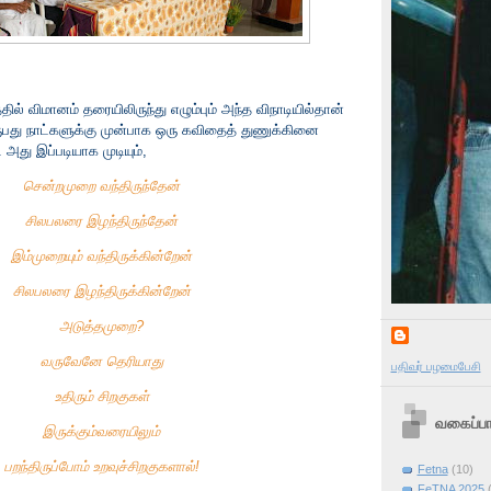
 விமானம் தரையிலிருந்து எழும்பும் அந்த விநாடியில்தான்
ருபது நாட்களுக்கு முன்பாக ஒரு கவிதைத் துணுக்கினை
். அது இப்படியாக முடியும்,
சென்றமுறை வந்திருந்தேன்
சிலபலரை இழந்திருந்தேன்
இம்முறையும் வந்திருக்கின்றேன்
சிலபலரை இழந்திருக்கின்றேன்
அடுத்தமுறை?
வருவேனே தெரியாது
பதிவர் பழமைபேசி
உதிரும் சிறகுகள்
வகைப்பா
இருக்கும்வரையிலும்
பறந்திருப்போம் உறவுச்சிறகுகளால்!
Fetna
(10)
FeTNA 2025