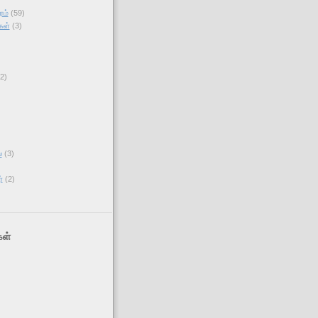
ரம்
(59)
கள்
(3)
(2)
)
்
(3)
்
(2)
ள்