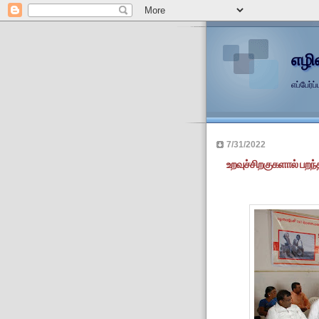
எழி
எப்பேர
7/31/2022
உறவுச்சிறகுகளால் பறந்