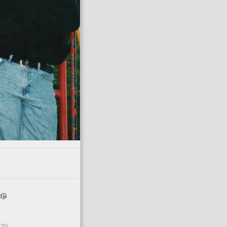
டு
(35)