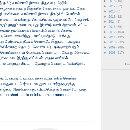
►
2018
(10)
் தமிழ் வானொலி நிலைய நிறுவனர். நேரில்
►
2017
(22)
. பலமுறை உரையாடி இருக்கின்றோம். என்றாலும் கூட அந்த
►
2016
(3)
இயலவில்லை. வானொலி நிலைய நிகழ்ச்சி. பொங்கல்
►
2015
(12)
ுகளை நான் பகிர்ந்து கொண்டேன். ஒருமணி நேர நிகழ்ச்சி.
►
2014
(3)
 இவரும் நானும் உரையாடியது இரண்டு மணி நேரங்கள். எப்படி
►
2013
(66)
்லாம் துல்லியமாக நினைவிற்கொண்டு சொல்ல
►
2012
(103)
்படியென மனமார்ந்து பாராட்டியதோடு, பல்வேறு
►
2011
(132)
து அறிதலைத் தீட்டிக் கொண்டே இருந்தார். பலமுறை
►
2010
(232)
்ச்சிக்காகத் தொடர்பு கொண்டவர், ஒருமுறையேனும்
►
2009
(288)
ிக் கொடுங்கள் என வேண்டிக் கொண்டார். அவரது ஆசையை
►
2008
(217)
க்காமலே இருந்து விட்டேன். குற்றவுணர்வில்
ாரம் மறைந்து விட்டார். ஆனாலும் கொண்டாடுகின்றேன்.
Po
தரம். நாம்தாம் வாய்ப்புகளை உருவாக்கிக் கொள்ள
ம வயதுடைய, மேற்பட்ட வயதுடைய மாந்தர்களுக்கு
 வாழ்தல் அவசியமானது. விடைபெற்றுக் கொண்டோருக்கு
s too short not to celebrate nice moments!