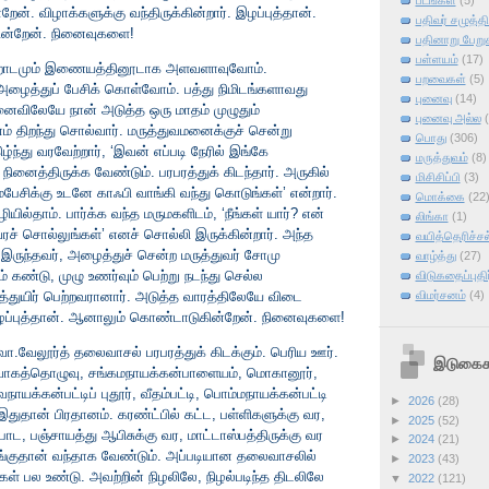
படங்கள்
(5)
்றேன். விழாக்களுக்கு வந்திருக்கின்றார். இழப்புத்தான்.
பதிவர் சமுத்தி
ன்றேன். நினைவுகளை!
பதினாறு பேறு
பள்ளயம்
(17)
ன்றாடமும் இணையத்தினூடாக அளவளாவுவோம்.
பறவைகள்
(5)
ைத்துப் பேசிக் கொள்வோம். பத்து நிமிடங்களாவது
புனைவு
(14)
ினைவிலேயே நான் அடுத்த ஒரு மாதம் முழுதும்
புனைவு அல்ல
் திறந்து சொல்வார். மருத்துவமனைக்குச் சென்று
பொது
(306)
கிழ்ந்து வரவேற்றார், ‘இவன் எப்படி நேரில் இங்கே
மருத்துவம்
(8)
 நினைத்திருக்க வேண்டும். பரபரத்துக் கிடந்தார். அருகில்
மிசிசிப்பி
(3)
ைபேசிக்கு உடனே காஃபி வாங்கி வந்து கொடுங்கள்’ என்றார்.
மொக்கை
(22
்தாம். பார்க்க வந்த மருமகளிடம், ‘நீங்கள் யார்? என்
லிங்கா
(1)
வரச் சொல்லுங்கள்’ எனச் சொல்லி இருக்கின்றார். அந்த
வயித்தெரிச்சல
 இருந்தவர், அழைத்துச் சென்ற மருத்துவர் சோமு
வாழ்த்து
(27)
 கண்டு, முழு உணர்வும் பெற்று நடந்து செல்ல
விடுகதைப்புதிர
ுத்துயிர் பெற்றவரானார். அடுத்த வாரத்திலேயே விடை
விமர்சனம்
(4)
ழப்புத்தான். ஆனாலும் கொண்டாடுகின்றேன். நினைவுகளை!
வா.வேலூர்த் தலைவாசல் பரபரத்துக் கிடக்கும். பெரிய ஊர்.
இடுகைக
 வாகத்தொழுவு, சங்கமநாயக்கன்பாளையம், மொகானூர்,
ாயக்கன்பட்டிப் புதூர், வீதம்பட்டி, பொம்மநாயக்கன்பட்டி
►
2026
(28)
இதுதான் பிரதானம். கரண்ட்பில் கட்ட, பள்ளிகளுக்கு வர,
►
2025
(52)
போட, பஞ்சாயத்து ஆபிசுக்கு வர, மாட்டாஸ்பத்திருக்கு வர
►
2024
(21)
இங்குதான் வந்தாக வேண்டும். அப்படியான தலைவாசலில்
►
2023
(43)
ள் பல உண்டு. அவற்றின் நிழலிலே, நிழல்படிந்த திடலிலே
▼
2022
(121)