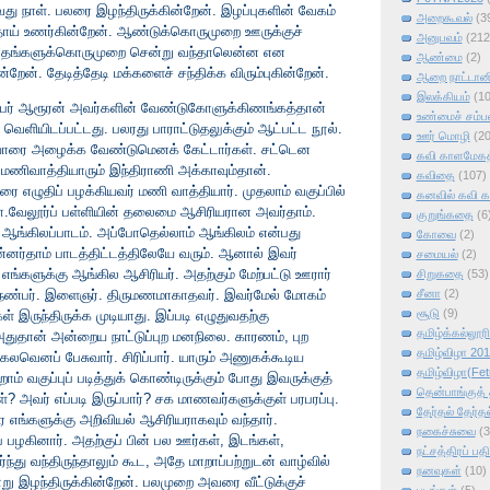
ு நாள். பலரை இழந்திருக்கின்றேன். இழப்புகளின் வேகம்
அறைகூவல்
(3
ாய் உணர்கின்றேன். ஆண்டுக்கொருமுறை ஊருக்குச்
அனுபவம்
(212
ாதங்களுக்கொருமுறை சென்று வந்தாலென்ன என
ஆண்மை
(2)
றேன். தேடித்தேடி மக்களைச் சந்திக்க விரும்புகின்றேன்.
ஆறை நாட்டானி
இலக்கியம்
(1
்பர் ஆரூரன் அவர்களின் வேண்டுகோளுக்கிணங்கத்தான்
உண்மைச் சம்ப
 வெளியிடப்பட்டது. பலரது பாராட்டுதலுக்கும் ஆட்பட்ட நூல்.
ஊர் மொழி
(2
ு யாரை அழைக்க வேண்டுமெனக் கேட்டார்கள். சட்டென
கவி காளமேகத்
 மணிவாத்தியாரும் இந்திராணி அக்காவும்தான்.
கவிதை
(107)
ை எழுதிப் பழக்கியவர் மணி வாத்தியார். முதலாம் வகுப்பில்
கனவில் கவி 
் வா.வேலூர்ப் பள்ளியின் தலைமை ஆசிரியரான அவர்தாம்.
குறுங்கதை
(6
 ஆங்கிலப்பாடம். அப்போதெல்லாம் ஆங்கிலம் என்பது
கோவை
(2)
பின்னர்தாம் பாடத்திட்டத்திலேயே வரும். ஆனால் இவர்
சமையல்
(2)
ங்களுக்கு ஆங்கில ஆசிரியர். அதற்கும் மேற்பட்டு ஊரார்
சிறுகதை
(53)
 நண்பர். இளைஞர். திருமணமாகாதவர். இவர்மேல் மோகம்
சீனா
(2)
சூடு
(9)
ருந்திருக்க முடியாது. இப்படி எழுதுவதற்கு
தமிழ்க்கல்லூர
அதுதான் அன்றைய நாட்டுப்புற மனநிலை. காரணம், புற
தமிழ்விழா 20
லவெனப் பேசுவார். சிரிப்பார். யாரும் அணுகக்கூடிய
தமிழ்விழா(Fet
ம் வகுப்புப் படித்துக் கொண்டிருக்கும் போது இவருக்குத்
தென்பாங்குத் த
? அவர் எப்படி இருப்பார்? சக மாணவர்களுக்குள் பரபரப்பு.
தேர்தல் தேர்தல
எங்களுக்கு அறிவியல் ஆசிரியராகவும் வந்தார்.
நகைச்சுவை
(3
ழகினார். அதற்குப் பின் பல ஊர்கள், இடங்கள்,
நட்சத்திரப் பதி
ர்ந்து வந்திருந்தாலும் கூட, அதே மாறாப்பற்றுடன் வாழ்வில்
நனவுகள்
(10)
ன்று இழந்திருக்கின்றேன். பலமுறை அவரை வீட்டுக்குச்