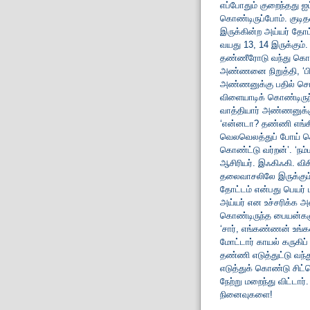
எப்போதும் குறைந்தது ஐ
கொண்டிருப்போம். குடி
இருக்கின்ற அய்யர் தோ
வயது 13, 14 இருக்கும்
தண்ணீரோடு வந்து கொண்ட
அண்ணனை நிறுத்தி, ‘பிர
அண்ணனுக்கு பதில் சொல்
விளையாடிக் கொண்டிருந
வாத்தியார் அண்ணனுக்கு
‘என்னடா? தண்ணி எங்கி
வெலவெலத்துப் போய் சொன
கொண்ட்டு வர்றன்’. ‘நம
ஆசிரியர். இஃகிஃகி. வ
தலைவாசலிலே இருக்கும் 
தோட்டம் என்பது பெயர்
அய்யர் என உச்சரிக்க அ
கொண்டிருந்த பையன்களு
‘சார், எங்கண்ணன் உங்க
மோட்டார் காயல் கருகிப
தண்ணி எடுத்துட்டு வந்த
எடுத்துக் கொண்டு சிட்ட
நேற்று மறைந்து விட்டா
நினைவுகளை!