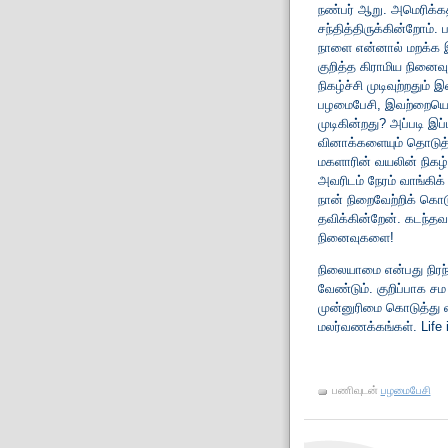
நண்பர் ஆறு. அமெரிக்கத
சந்தித்திருக்கின்றோம்
நாளை என்னால் மறக்க 
குறித்த கிராமிய நினைவ
நிகழ்ச்சி முடிவுற்றதும்
பழமைபேசி, இவற்றையெல
முடிகின்றது? அப்படி இப
வினாக்களையும் தொடுத்
மகளாரின் வயலின் நிகழ
அவரிடம் நேரம் வாங்க
நான் நிறைவேற்றிக் கொடு
தவிக்கின்றேன். கடந்தவ
நினைவுகளை!
நிலையாமை என்பது நிரந்
வேண்டும். குறிப்பாக ச
முன்னுரிமை கொடுத்து
மலர்வணக்கங்கள். Life i
பணிவுடன்
பழமைபேசி