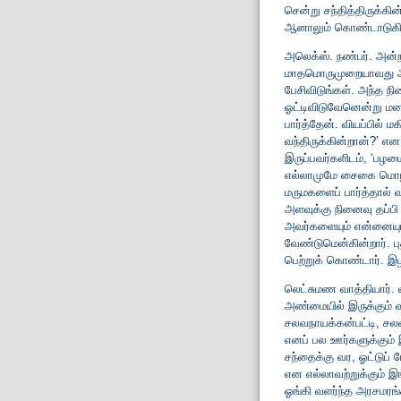
சென்று சந்தித்திருக்கின
ஆனாலும் கொண்டாடுகி
அலெக்ஸ். நண்பர். அ
மாதமொருமுறையாவது அழ
பேசிவிடுங்கள். அந்த ந
ஓட்டிவிடுவேனென்று மனம
பார்த்தேன். வியப்பில் ம
வந்திருக்கின்றான்?’ என
இருப்பவர்களிடம், ‘பழம
எல்லாமுமே சைகை மொழியில
மருமகளைப் பார்த்தால் 
அளவுக்கு நினைவு தப்பி
அவர்களையும் என்னையும்
வேண்டுமென்கின்றார். ப
பெற்றுக் கொண்டார். இ
லெட்சுமண வாத்தியார். 
அண்மையில் இருக்கும்
சலவநாயக்கன்பட்டி, சலவந
எனப் பல ஊர்களுக்கும் 
சந்தைக்கு வர, ஓட்டுப் 
என எல்லாவற்றுக்கும் 
ஓங்கி வளர்ந்த அரசமரங்க