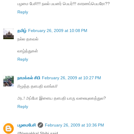
பழமை பேசி!!! நலல் பயனர் பெயர்!!! காரணப்பெயரோ??
Reply
தமிழ்
February 26, 2009 at 10:08 PM
நல்ல தகவல்
வாழ்த்துகள்
Reply
நாமக்கல் சிபி
February 26, 2009 at 10:27 PM
//மூத்த தளபதி வாங்க//
அட! அப்போ இளைய தளபதி யாரு வலையுலகத்துல?
Reply
பழமைபேசி
February 26, 2009 at 10:36 PM
//Namakkal Shibi said...