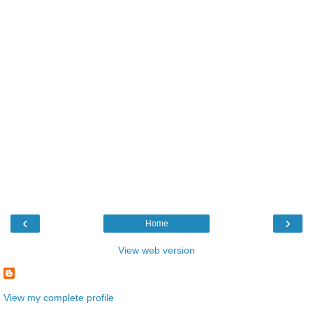
‹
›
Home
View web version
View my complete profile