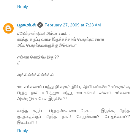
Reply
பழமைபேசி
February 27, 2009 at 7:23 AM
//அமிர்தவர்ஷினி அம்மா said...
காத்து கருப்பு வராம இருக்கத்தான் பொறந்தா நாளா
அப்ப பொறந்தவகளுக்கு இல்லையா
என்னா கொடுமே இது??
//
அவ்வ்வ்வ்வ்வ்வ்வ்வ்வ்...............
ஊடகங்களைப் பாத்து நீங்களும் இப்ப்டி ஆயிட்டீங்களே? உங்களுக்கு
பிறந்த நாள் சமீபத்துல வந்து, ஊடகங்கள் எல்லாம் உங்களை
அண்டிடுச்சு போல இருக்கே?!
காத்து கருப்பு, பிறந்தவிங்களை அண்டாம இருக்க, பிறந்த
குழந்தைக்குப் பிறந்த நாள்! போதுங்களா? போதுங்களா??
இஃகிஃகி!!!
Reply