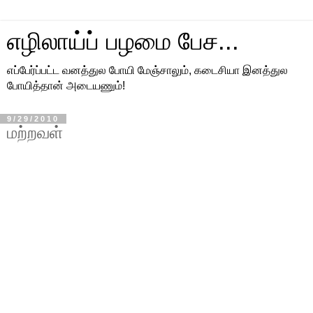
எழிலாய்ப் பழமை பேச...
எப்பேர்ப்பட்ட வனத்துல போயி மேஞ்சாலும், கடைசியா இனத்துல
போயித்தான் அடையணும்!
9/29/2010
மற்றவள்