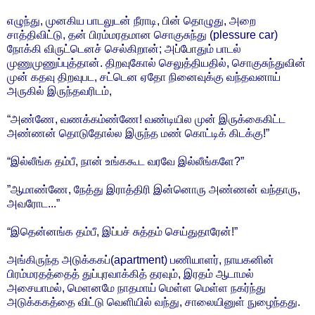
எழுந்து, முனகிய பாடலுடன் நீராடி, பின் தொழுது, அறை
சாத்திவிட்டு, தன் பிரம்மரதமான சொகுசுந்து (plessure car)
நோக்கி விருட்டெனச் செல்கிறான்; அப்போதும் பாடல்
முணுமுணுப்புத்தான். திறவுகோல் செலுத்தியதில், சொகுசுந்துவின்
முன் கதவு திறவுபட, சட்டென ஏதோ நினைவுக்கு வந்தவனாய்
அருகில் இருந்தவரிடம்,
“அண்ணே, வணக்கம்ண்ணே! வண்டியில முன் இருக்கைகிட்ட
அண்ணன் தொடுதோல்ல இருந்த மண் கொட்டிக் கிடக்கு!”
“இல்லீங்க தம்பீ, நான் உங்ககூட வரவே இல்லீங்களே?”
”ஆமாண்ணே, நேத்து இராத்திரி இன்னொரு அண்ணன் வந்தாரு,
அவரோட...”
“இதென்னங்க தம்பீ, இப்பச் சுத்தம் செய்துதாரேன்!”
அங்கிருந்த அடுக்ககப்(apartment) பணியாளர், நாயகனின்
பிரம்மரதத்தைத் துப்புரவாக்கித் தரவும், இரதம் ஆடாமல்
அசையாமல், மெளனமே நாதமாய் மெள்ள மெள்ள நகர்ந்து
அடுக்ககத்தை விட்டு வெளியில் வந்து, சாலையினுள் நுழைந்தது.