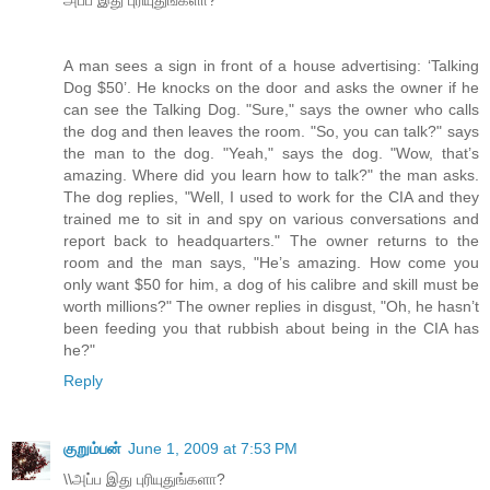
A man sees a sign in front of a house advertising: ‘Talking
Dog $50’. He knocks on the door and asks the owner if he
can see the Talking Dog. "Sure," says the owner who calls
the dog and then leaves the room. "So, you can talk?" says
the man to the dog. "Yeah," says the dog. "Wow, that’s
amazing. Where did you learn how to talk?" the man asks.
The dog replies, "Well, I used to work for the CIA and they
trained me to sit in and spy on various conversations and
report back to headquarters." The owner returns to the
room and the man says, "He’s amazing. How come you
only want $50 for him, a dog of his calibre and skill must be
worth millions?" The owner replies in disgust, "Oh, he hasn’t
been feeding you that rubbish about being in the CIA has
he?"
Reply
குறும்பன்
June 1, 2009 at 7:53 PM
\\அப்ப இது புரியுதுங்களா?