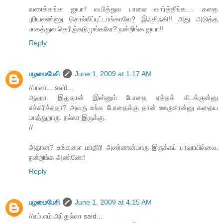
வணக்கங்க ஐயா! வயித்துல பாலை வார்த்தீங்க.... கதை
புரியலண்ணு சொல்லிப்புட்டாங்காளே? இஃகிஃகி!! அது அடுத்த
பாகத்துல தெரிஞ்சுடுமுங்களே? நன்றிங்க ஐயா!!
Reply
பழமைபேசி
June 1, 2009 at 1:17 AM
//பாலா... said...
ஆஹா. இதுதான் இன்னும் போதை ஏத்தக் கிடக்குன்னு
எச்சரிச்சதா? அவரு உங்க போதைக்கு தான் ஊருகான்னு கதைய
மாத்துறாரு. நல்லா இருக்கு.
//
அதான? உங்களை மாதிரி அண்ணன்மாரு இருக்கப் பரவாயில்லை.
நன்றிங்க அண்ணே!
Reply
பழமைபேசி
June 1, 2009 at 4:15 AM
//எம்.எம்.அப்துல்லா said...