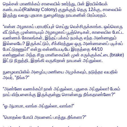
நெல்சன் மாணிக்கம் சாலையில் ஊர்ந்து, பின் இரயில்வேக்
கண்டாயம்(Railway Colony) குறுக்குத் தெரு 12க்கு, சாலையில்
இருந்து வலது புறமாக நுழைகிறது நாயகனின் பிரம்மரதம்.
“என்ன அழகாகப் பராமரிப்புச் செய்து வெச்சிருக்காங்க. ஒவ்வொரு
வீட்டுக்கு முன்னாடியும் அழகழகாப் பூஞ்செடிகள், காலையில போட்ட
வண்ணக் கோலங்கள், இந்தப் பக்கம் நமக்கு எந்த அண்ணனும்
இல்லையே? இருக்கட்டும், சீக்கிரத்துல ஒரு அண்ணனைப் புடிச்சுப்
போட்டுறணும்!” என்று என்ணியபடியே இரதத்தை 44/10
எண்ணுள்ள அந்த சிறு மாளிகையின் முன் சருக்குக்கட்டை(brake)
இட்டு நிறுத்தி, இறங்கி வருகிறான் நாயகன் அப்துல்லா.
நுழைவாயிலில் அழைப்பு மணியை அமுக்கவும், நடுத்தர வயதில்
அவர், ”நீங்க?”
“அண்ணே வணக்கம்! நான் அப்துல்லா, புதுகை அப்துல்லா! பேசும்
நாய் விற்பனைக்கு இருக்குன்னு சொன்னது நீங்கதாண்ணே?”
“ஓ ஆமாமா, வாங்க அப்துல்லா, வாங்க!”
”மொதல்ல போயி அவனைப் பாத்துடறீங்களா?”