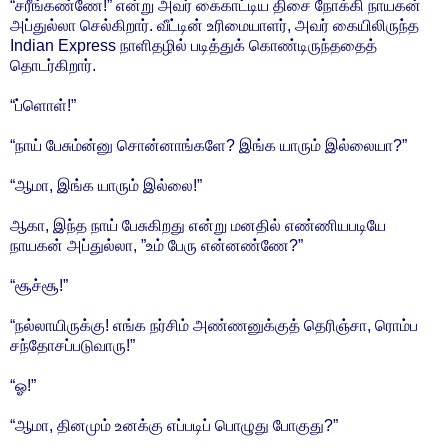
“சரீங்கண்ணே!” என்று அவர் கைகாட்டிய திசை நோக்கி நாயகன்
அப்துல்லா செல்கிறார். வீட்டின் உரிமையாளர், அவர் கையிலிருந்த
Indian Express நாளிதழில் படித்துக் கொண்டிருந்ததைத்
தொடர்கிறார்.
“ப்ளொள்!”
“நாய் பேசும்ன்னு சொன்னாங்களே? இங்க யாரும் இல்லையா?”
“ஆமா, இங்க யாரும் இல்லை!”
ஆகா, இந்த நாய் பேசுகிறது என்று மனதில் எண்ணியபடியே
நாயகன் அப்துல்லா, ”உம் பேரு என்னண்ணே?”
“சூச்சூ!”
“நல்லாயிருக்கு! எங்க நர்சிம் அண்ணனுக்குத் தெரிஞ்சா, ரொம்ப
சந்தோசப்படுவாரு!”
“ஓ!”
“ஆமா, தினமும் உனக்கு எப்படிப் பொழுது போகுது?”