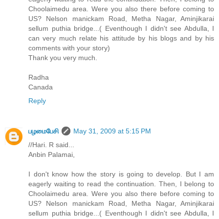
Choolaimedu area. Were you also there before coming to
US? Nelson manickam Road, Metha Nagar, Aminjikarai
sellum puthia bridge...( Eventhough I didn't see Abdulla, I
can very much relate his attitude by his blogs and by his
comments with your story)
Thank you very much.
Radha
Canada
Reply
பழமைபேசி
May 31, 2009 at 5:15 PM
//Hari. R said...
Anbin Palamai,
I don't know how the story is going to develop. But I am
eagerly waiting to read the continuation. Then, I belong to
Choolaimedu area. Were you also there before coming to
US? Nelson manickam Road, Metha Nagar, Aminjikarai
sellum puthia bridge...( Eventhough I didn't see Abdulla, I