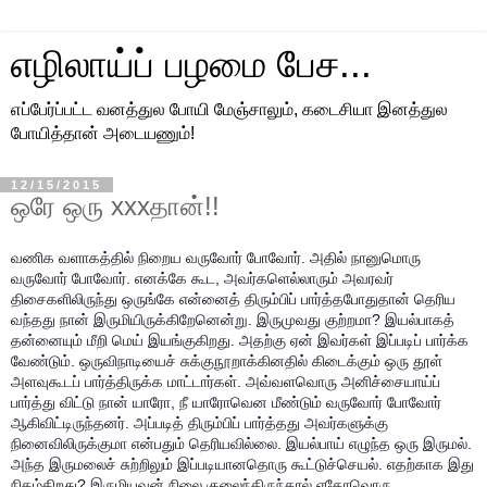
எழிலாய்ப் பழமை பேச...
எப்பேர்ப்பட்ட வனத்துல போயி மேஞ்சாலும், கடைசியா இனத்துல
போயித்தான் அடையணும்!
12/15/2015
ஒரே ஒரு xxxதான்!!
வணிக வளாகத்தில் நிறைய வருவோர் போவோர். அதில் நானுமொரு
வருவோர் போவோர். எனக்கே கூட, அவர்களெல்லாரும் அவரவர்
திசைகளிலிருந்து ஒருங்கே என்னைத் திரும்பிப் பார்த்தபோதுதான் தெரிய
வந்தது நான் இருமியிருக்கிறேனென்று. இருமுவது குற்றமா? இயல்பாகத்
தன்னையும் மீறி மெய் இயங்குகிறது. அதற்கு ஏன் இவர்கள் இப்படிப் பார்க்க
வேண்டும். ஒருவிநாடியைச் சுக்குநூறாக்கினதில் கிடைக்கும் ஒரு தூள்
அளவுகூடப் பார்த்திருக்க மாட்டார்கள். அவ்வளவொரு அனிச்சையாய்ப்
பார்த்து விட்டு நான் யாரோ, நீ யாரோவென மீண்டும் வருவோர் போவோர்
ஆகிவிட்டிருந்தனர். அப்படித் திரும்பிப் பார்த்தது அவர்களுக்கு
நினைவிலிருக்குமா என்பதும் தெரியவில்லை. இயல்பாய் எழுந்த ஒரு இருமல்.
அந்த இருமலைச் சுற்றிலும் இப்படியானதொரு கூட்டுச்செயல். எதற்காக இது
நிகழ்கிறது? இருமியவன் நிலை குலைந்திருந்தால் எதோவொரு