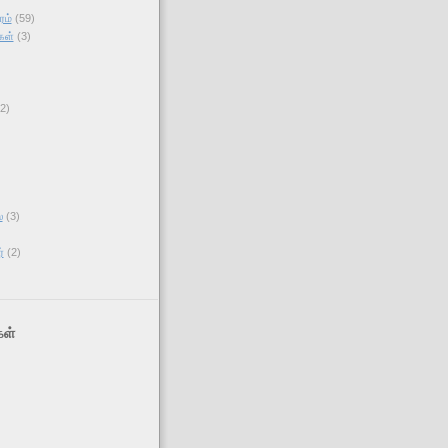
ரம்
(59)
கள்
(3)
(2)
)
்
(3)
்
(2)
ள்