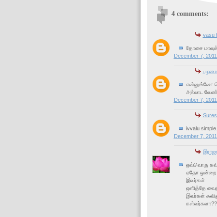
4 comments:
vasu b
தோசை மாவுக்
December 7, 2011
பழமை
என்னுங்ணே ச
அல்லாட வேண்ட
December 7, 2011
Sures
ivvalu simple
December 7, 2011
இராஜர
ஒவ்வொரு கவி
ஏதோ ஒன்றை
இவர்கள்
ஒளித்தே வைத்
இவர்கள் கவி
கள்வர்களா??