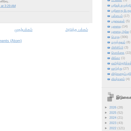
படங்கள்
(5)
ர்வு..
பதிவர் சமுத்தி
 at 3:29 AM
பதினாறு பேறு
பள்ளயம்
(17)
பறவைகள்
(5)
புனைவு
(14)
முதற்பக்கம்
அடுத்த பக்கம்
புனைவு அல்ல
பொது
(306)
ents (Atom)
மருத்துவம்
(8)
மிசிசிப்பி
(3)
மொக்கை
(22
லிங்கா
(1)
வயித்தெரிச்சல
வாழ்த்து
(27)
விடுகதைப்புதிர
விமர்சனம்
(4)
இடுகைக
►
2026
(28)
►
2025
(52)
►
2024
(21)
►
2023
(43)
►
2022
(121)