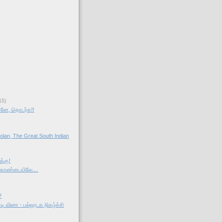
15)
ரனே, தொடர்க!!
olan, The Great South Indian
g
்கு!
ொண்டையிலே....
?
டி வினா - பல்லூடக நிகழ்ச்சி