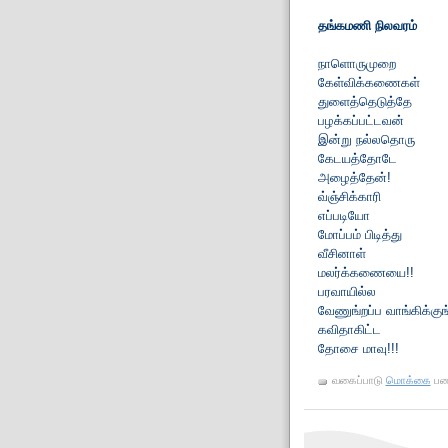
தங்கமணி நிலவரம்
நாளொருமுறை
கேள்விக்கணைகள்
துளைத்தெடுத்தே
பழக்கப்பட்டவன்
இன்று நல்லதொரு
கேடயத்தோடே
அழைத்தேன்!
வ்ஞ்சிக்காரி
எப்படியோ
மோப்பம் பிடித்து
வீசினாள்
மலர்க்கணையை!!
பரவாயில்ல
வேணுங்றப்ப வாங்கிக்குங
கவிதாகிட்ட
தோசை மாவு!!!
வகைப்பாடு
மொக்கை
பண