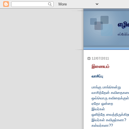
எழி
எப்பேர
12/07/2011
இணையம்
வாசிப்பு
மாங்கு மாங்கென்று
வாசித்தேன் கவிதைக
ஒவ்வொரு கவிதைக்குள்
ஏதோ ஒன்றை
இவர்கள்
ஒளித்தே வைத்திருக்கிறா
இவர்கள் கவிஞர்களா?
கள்வர்களா??