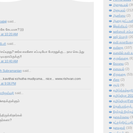
அறைகூவல்
(3
அனுபவம்
(212
ஆண்மை
(2)
ஆறை நாட்டானி
alaji
said...
இலக்கியம்
(1
கே கேடயமா?:)))
உண்மைச் சம்ப
 at 10:20 AM
ஊர் மொழி
(2
கவி காளமேகத்
பேசி
said...
கவிதை
(107)
ெய்யுறது? ஊர்ல எவனோ எப்படியோ போறதுக்கு... நாம கெடந்து
கனவில் கவி 
ியதாயிருக்கு!!
குறுங்கதை
(6
 at 10:40 AM
கோவை
(2)
சமையல்
(2)
h Subramanian
said...
சிறுகதை
(53)
....kavithai ezhutha mudiyuma... nice... www.rishvan.com
சீனா
(2)
 at 9:06 PM
சூடு
(9)
தமிழ்க்கல்லூர
ாஜேஸ்வரி
said...
தமிழ்விழா 20
தமிழ்விழா(Fet
தைக்குள்ளும்
தென்பாங்குத் த
தேர்தல் தேர்தல
திருக்கிறார்கள்
நகைச்சுவை
(3
ஞர்களா?
நட்சத்திரப் பதி
நனவுகள்
(10)