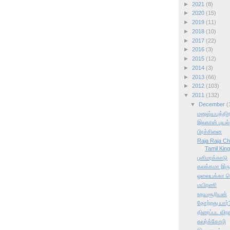
►
2021
(8)
►
2020
(15)
►
2019
(11)
►
2018
(10)
►
2017
(22)
►
2016
(3)
►
2015
(12)
►
2014
(3)
►
2013
(66)
►
2012
(103)
▼
2011
(132)
▼
December
(
மனுஷ்யபுத்தி
இலகான் புயல்
பிரச்சினை
Raja Raja Ch
Tamil Kin
புளிமரக்காடு
கலக்கமா இருக
ஓலையக்கா க
மயிரணி
உதயசூரியன்
தோற்றது யார்
திரைப்பட விநா
சுவர்க்கோழி