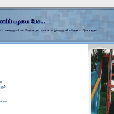
லாய்ப் பழமை பேச...
்ப்பட்ட வனத்துல போயி மேஞ்சாலும், கடைசியா இனத்துல போயித்தான் அடையணும்!
ளை
ளும்
ர்கள்