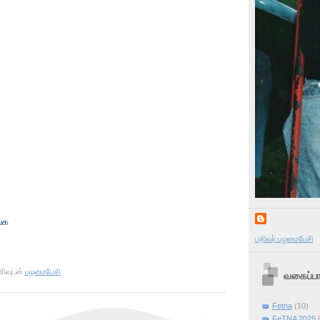
்க
பதிவர் பழமைபேசி
ிவுடன்
பழமைபேசி
வகைப்பா
Fetna
(10)
FeTNA 2025