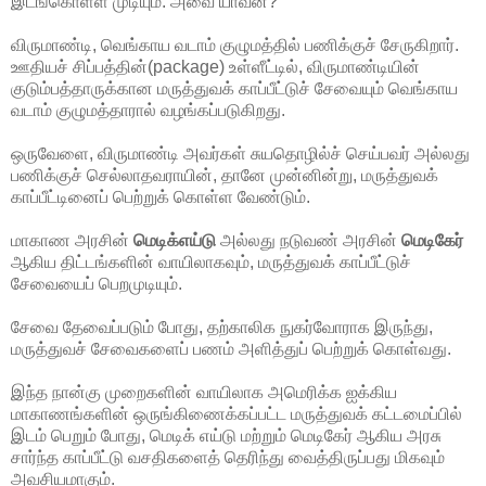
இடங்கொள்ள முடியும். அவை யாவன?
விருமாண்டி, வெங்காய வடாம் குழுமத்தில் பணிக்குச் சேருகிறார்.
ஊதியச் சிப்பத்தின்(package) உள்ளீட்டில், விருமாண்டியின்
குடும்பத்தாருக்கான மருத்துவக் காப்பீட்டுச் சேவையும் வெங்காய
வடாம் குழுமத்தாரால் வழங்கப்படுகிறது.
ஒருவேளை, விருமாண்டி அவர்கள் சுயதொழில்ச் செய்பவர் அல்லது
பணிக்குச் செல்லாதவராயின், தானே முன்னின்று, மருத்துவக்
காப்பீட்டினைப் பெற்றுக் கொள்ள வேண்டும்.
மாகாண அரசின்
மெடிக்எய்டு
அல்லது நடுவண் அரசின்
மெடிகேர்
ஆகிய திட்டங்களின் வாயிலாகவும், மருத்துவக் காப்பீட்டுச்
சேவையைப் பெறமுடியும்.
சேவை தேவைப்படும் போது, தற்காலிக நுகர்வோராக இருந்து,
மருத்துவச் சேவைகளைப் பணம் அளித்துப் பெற்றுக் கொள்வது.
இந்த நான்கு முறைகளின் வாயிலாக அமெரிக்க ஐக்கிய
மாகாணங்களின் ஒருங்கிணைக்கப்பட்ட மருத்துவக் கட்டமைப்பில்
இடம் பெறும் போது, மெடிக் எய்டு மற்றும் மெடிகேர் ஆகிய அரசு
சார்ந்த காப்பீட்டு வசதிகளைத் தெரிந்து வைத்திருப்பது மிகவும்
அவசியமாகும்.