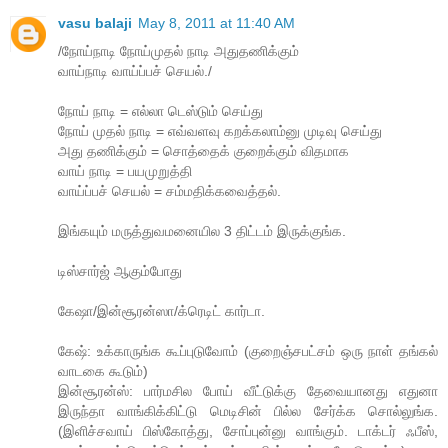
vasu balaji
May 8, 2011 at 11:40 AM
/நோய்நாடி நோய்முதல் நாடி அதுதணிக்கும்
வாய்நாடி வாய்ப்பச் செயல்./
நோய் நாடி = எல்லா டெஸ்டும் செய்து
நோய் முதல் நாடி = எவ்வளவு கறக்கலாம்னு முடிவு செய்து
அது தணிக்கும் = சொத்தைக் குறைக்கும் விதமாக
வாய் நாடி = பயமுறுத்தி
வாய்ப்பச் செயல் = சம்மதிக்கவைத்தல்.
இங்கயும் மருத்துவமனையில 3 திட்டம் இருக்குங்க.
டிஸ்சார்ஜ் ஆகும்போது
கேஷா/இன்சூரன்ஸா/க்ரெடிட் கார்டா.
கேஷ்: உக்காருங்க கூப்புடுவோம் (குறைஞ்சபட்சம் ஒரு நாள் தங்கல்
வாடகை கூடும்)
இன்சூரன்ஸ்: பார்மசில போய் வீட்டுக்கு தேவையானது எதுனா
இருந்தா வாங்கிக்கிட்டு மெடிசின் பில்ல சேர்க்க சொல்லுங்க.
(இளிச்சவாய் பிஸ்கோத்து, சோப்புன்னு வாங்கும். டாக்டர் ஃபீஸ்,