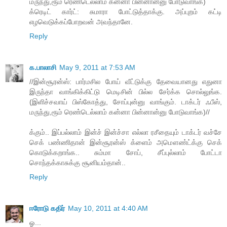
மருந்து,ரூம் ரெண்டெல்லாம் கன்னா பின்னான்னு போடுவாங்க)
க்ரெடிட் கார்ட்: சுமாரா போட்டுத்தாக்கு. அப்புறம் கட்டி
எழவெடுக்கப்போறவன் அவந்தானே.
Reply
க.பாலாசி
May 9, 2011 at 7:53 AM
//இன்சூரன்ஸ்: பார்மசில போய் வீட்டுக்கு தேவையானது எதுனா
இருந்தா வாங்கிக்கிட்டு மெடிசின் பில்ல சேர்க்க சொல்லுங்க.
(இளிச்சவாய் பிஸ்கோத்து, சோப்புன்னு வாங்கும். டாக்டர் ஃபீஸ்,
மருந்து,ரூம் ரெண்டெல்லாம் கன்னா பின்னான்னு போடுவாங்க)//
க்கும்.. இப்பல்லாம் இன்ச் இன்ச்சா எல்லா ரசீதையும் டாக்டர் வச்சே
செக் பண்ணிதான் இன்சூரன்ஸ் க்ளைம் அமௌண்ட்க்கு செக்
கொடுக்கறாங்க.. சும்மா சோப், சீப்புல்லாம் போட்டா
சொந்தக்காசுக்கு சூனியம்தான்..
Reply
ஈரோடு கதிர்
May 10, 2011 at 4:40 AM
ஓ...