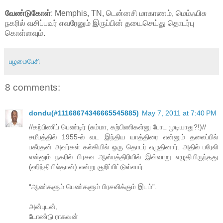
வேண்டுகோள்
: Memphis, TN, டென்னசி மாகாணம், மெம்ஃபிசு
நகரில் வசிப்பவர் எவரேனும் இருப்பின் தயைசெய்து தொடர்பு
கொள்ளவும்.
பழமைபேசி
8 comments:
dondu(#11168674346665545885)
May 7, 2011 at 7:40 PM
//கற்பிணிப் பெண்டிர் (சும்மா, கற்பிணிகள்னு போட முடியாது?!)//
சமீபத்தில் 1955-ல் வட இந்திய யாத்திரை என்னும் தலைப்பில்
பகீரதன் அவர்கள் கல்கியில் ஒரு தொடர் எழுதினார். அதில் பரேலி
என்னும் நகரில் பிரசவ ஆஸ்பத்திரியில் இவ்வாறு எழுதியிருந்தது
(ஹிந்தியில்தான்) என்று குறிப்பிட்டுள்ளார்.
“ஆண்களும் பெண்களும் பிரசவிக்கும் இடம்”.
அன்புடன்,
டோண்டு ராகவன்