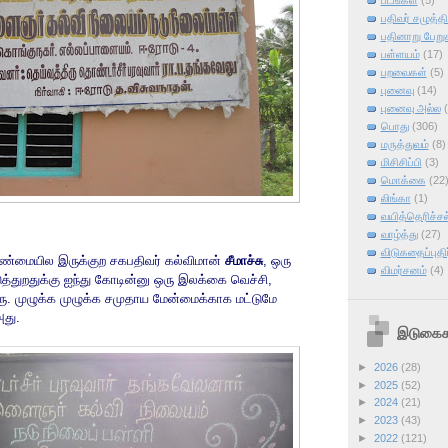
படங்கள்
(5)
பதிவர் சமுத்தி
பதினாறு பேறு
பள்ளயம்
(17)
பறவைகள்
(5)
புனைவு
(14)
புனைவு அல்ல
பொது
(306)
மருத்துவம்
(8)
மிசிசிப்பி
(3)
மொக்கை
(22
லிங்கா
(1)
வயித்தெரிச்சல
வாழ்த்து
(27)
விடுகதைப்புதிர
கண்மையில இருக்குற சகபதிவர் கல்விமான்
சீமாச்சு
, ஒரு
விமர்சனம்
(4)
ுத்துறதுக்கு ஐந்து கோடின்னு ஒரு இலக்கை வெச்சி,
ாரு. முழுக்க முழுக்க சமுதாய மேன்மைக்காக மட்டுமே
அது.
இடுகைக
►
2026
(28)
►
2025
(52)
►
2024
(21)
►
2023
(43)
►
2022
(121)