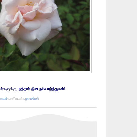
ர்களுக்கு,
நத்தார் தின நல்வாழ்த்துகள்
!
்ளயம்
பணிவுடன்
பழமைபேசி