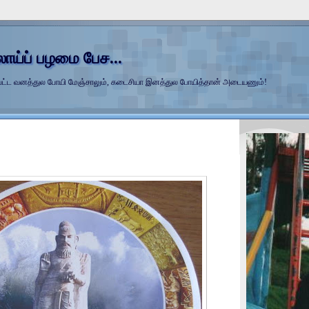
லாய்ப் பழமை பேச...
்ப்பட்ட வனத்துல போயி மேஞ்சாலும், கடைசியா இனத்துல போயித்தான் அடையணும்!