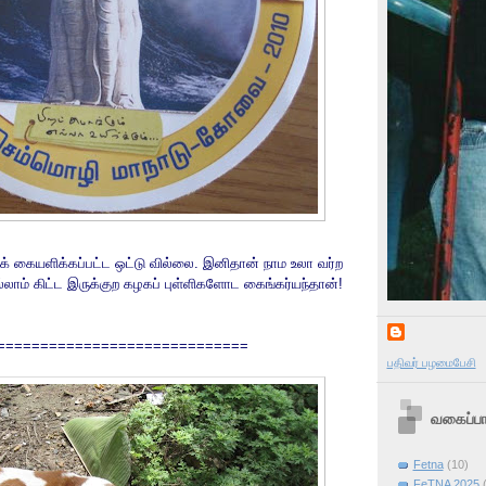
கக் கையளிக்கப்பட்ட ஒட்டு வில்லை. இனிதான் நாம உலா வர்ற
்லாம் கிட்ட இருக்குற கழகப் புள்ளிகளோட கைங்கர்யந்தான்!
=============================
பதிவர் பழமைபேசி
வகைப்பா
Fetna
(10)
FeTNA 2025