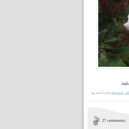
அன்ப
வகைப்பாடு
அனுபவம்
,
பள
27 comments: