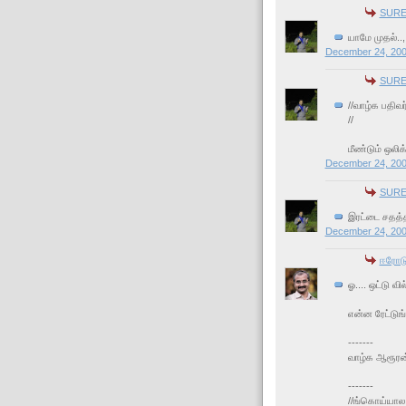
SUREஷ
யாமே முதல்..,
December 24, 200
SUREஷ
//வாழ்க பதிவ
//
மீண்டும் ஒலிக
December 24, 200
SUREஷ
இரட்டை சதத்தி
December 24, 200
ஈரோடு
ஓ.... ஒட்டு வ
என்ன ரேட்டுங்
-------
வாழ்க ஆரூரன
-------
//ங்கொய்யால..