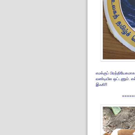
எமக்குப் பிரத்தியேகமா
வண்டியில ஒட்டணும். எல
இஃகி!!
=====