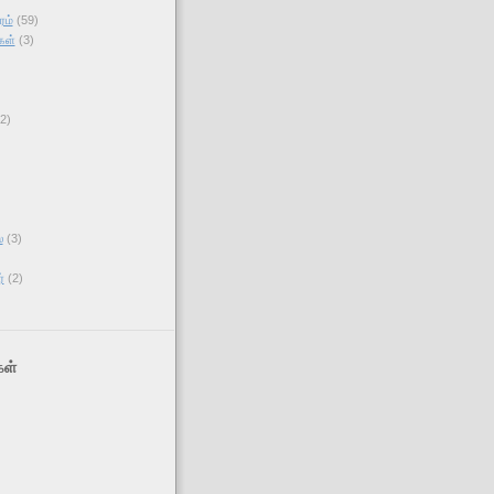
ரம்
(59)
கள்
(3)
(2)
)
்
(3)
்
(2)
ள்