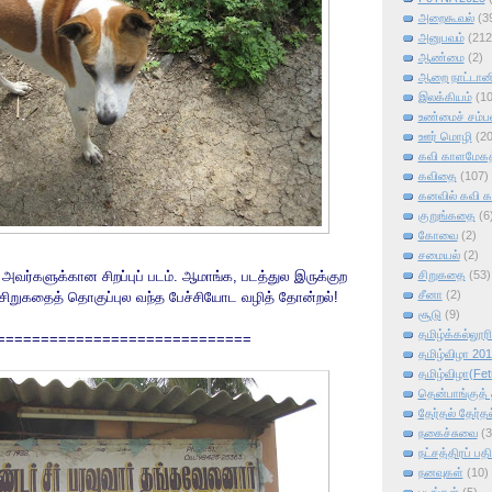
அறைகூவல்
(3
அனுபவம்
(212
ஆண்மை
(2)
ஆறை நாட்டானி
இலக்கியம்
(1
உண்மைச் சம்ப
ஊர் மொழி
(2
கவி காளமேகத்
கவிதை
(107)
கனவில் கவி 
குறுங்கதை
(6
கோவை
(2)
சமையல்
(2)
வர்களுக்கான சிறப்புப் படம். ஆமாங்க, படத்துல இருக்குற
சிறுகதை
(53)
சீனா
(2)
சிறுகதைத் தொகுப்புல வந்த பேச்சியோட வழித் தோன்றல்!
சூடு
(9)
தமிழ்க்கல்லூர
=============================
தமிழ்விழா 20
தமிழ்விழா(Fet
தென்பாங்குத் த
தேர்தல் தேர்தல
நகைச்சுவை
(3
நட்சத்திரப் பதி
நனவுகள்
(10)