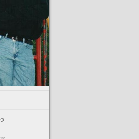
டு
(35)