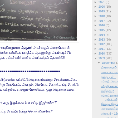
►
2021
(8)
►
2020
(15)
►
2019
(11)
►
2018
(10)
►
2017
(22)
►
2016
(3)
►
2015
(12)
►
2014
(3)
►
2013
(66)
►
2012
(103)
் சகபதிவருமான
ஆருரன்
அவர்களும் அதையேதான்
►
2011
(132)
அவங்க பள்ளியப் பார்த்தே ஆகணும்னு அடம் புடிச்சிப்
►
2010
(232)
வாழ்க பதிவர்கள்! வளர்க அவர்கள்தம் தொண்டு!!
▼
2009
(288)
▼
December
(
நீலமலை ஓரம்
=============================
பள்ளயம் - டிச
நன்றியுடன்...
 தெரிஞ்சவங்க வந்திட்டு இருக்காங்கன்னு சொன்னவுடனே,
ஈரோடு ஆரவார
ன்னு கேட்டோம். அவரும், அவரோட பொண்டாட்டி ரெண்டு
ஈரோடு வலைப்ப
தில் வந்துச்சு. நாமளும் மேலதிகமா மூனு இருக்கைகளை
செந்தமிழ்!
ஈரோடு மாநகரி
புறப்பட்டாச்
சா ஒரு இருக்கையப் போட்டு இருக்கீங்க?”
இன்றும் இருப
மனநிறைவும் மக
ட்டி ரெண்டு பேர்னு சொன்னீங்களே?”
பள்ளயம் - 12