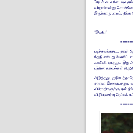
”அடக் கடவுளே! அவரும்
வர்றாங்கன்னு சொன்னேன்
இருக்காரு பாவம், நீங்க
“இஃகி!”
=====
படிச்சவங்ககூட, தான் ப
தேதி என்பது பேணிப் பா
கணினி யுகத்துல இது அ
பற்றின தகவல்கள் திருடு
அடுத்தது, குடும்பத்த
சரளமா இணையத்துல வுடு
விரோதிகளுக்கு ஏன் நீங
விழிப்புணர்வு நெம்பக் கம
=====