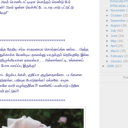
குழப்பி விடத்
 அவர் பொண்டாட்டியுமா மொத்தம் ரெண்டு பேர்
அதிக ஓய்வு
! அவர் ஒன்ன வெச்சிட்டே படாத பாடு பட்டுட்டு
►
November
(
 வேற!”
►
October
(22
►
September
(
►
August
(29)
►
July
(52)
►
June
(24)
=============================
►
May
(16)
►
April
(29)
ிறந்த தேதிய சர்வ சாதரணமா சொல்றாய்ங்க ஊர்ல... பிறந்த
►
March
(25)
துக்காக்க வேண்டிய தகவல்னு யாருக்கும் தெரியுறதே இல்ல.
►
February
(2
திமுக்கியமான தகவல்யா.... அல்லாங்காட்டி, உங்களைப்
►
January
(26
 போக வாய்ப்பு இருக்கு!
►
2008
(217)
ாரோட நிழல்படங்கள், குறிப்பா குழந்தைகளோட படங்களை
Po
றாங்க; பதிவுல போடுறாங்க! மக்களே, சமூக
்களே வாரி வழங்குறீங்க?! கணினிப் பயன்பாடு பற்றின
்மி நாட்டுல!!
=============================